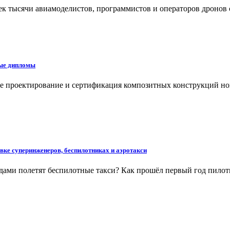
 тысячи авиамоделистов, программистов и операторов дронов с
ые дипломы
е проектирование и сертификация композитных конструкций но
вке суперинженеров, беспилотниках и аэротакси
одами полетят беспилотные такси? Как прошёл первый год пилот