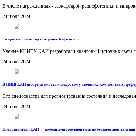
В числе награжденных - завкафедрой радиофотоники и микро
24 июля 2024
Создан новый метод генерации бифотонов
Ученые КНИТУ-КАИ разработали квантовый источник света с
24 июля 2024
В ПИШ КАИ изобрели «мост» к цифровому двойнику композитных преф
Это спецоснастка для прогнозирования состояния и исследова
24 июля 2024
Представители КАИ — победители соревнований по беспилотной авиации