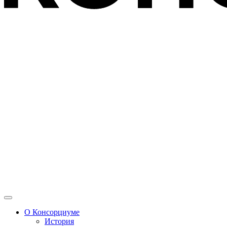
О Консорциуме
История