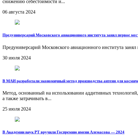
снижению себестоимости и...
06 августа 2024
Предуниверсарий Московского авиационного института занял первое мес
Предуниверсарий Московского авиационного института занял п
30 июля 2024
В МАИ разработали экономичный метод производства антенн для космич
Метод, основанный на использовании аддитивных технологий, 
а также затрачивать в...
25 июля 2024
В Академии наук РТ вручили Госпремию имени Алемасова — 2024