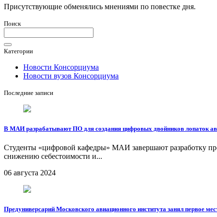
Присутствующие обменялись мнениями по повестке дня.
Поиск
Категории
Новости Консорциума
Новости вузов Консорциума
Последние записи
В МАИ разрабатывают ПО для создания цифровых двойников лопаток ав
Студенты «цифровой кафедры» МАИ завершают разработку прог
снижению себестоимости и...
06 августа 2024
Предуниверсарий Московского авиационного института занял первое мес