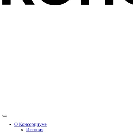
О Консорциуме
История