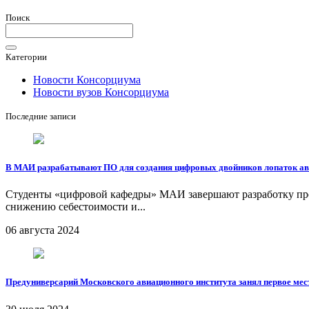
Поиск
Категории
Новости Консорциума
Новости вузов Консорциума
Последние записи
В МАИ разрабатывают ПО для создания цифровых двойников лопаток ав
Студенты «цифровой кафедры» МАИ завершают разработку прог
снижению себестоимости и...
06 августа 2024
Предуниверсарий Московского авиационного института занял первое мес