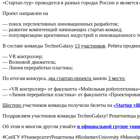
«Стартап-тур» проводится в разных городах России и являет
Проект направлен на
— поиск перспективных инновационных разработок;
— развитие компетенций начинающих стартап-команд;
— популяризацию креативных индустрий и инновационного те
В составе команды TechnoGalaxy
13 участников
. Ребята продв
— VR контроллер;
— Волновой движитель;
— Линия переработки пластика;
По итогам конкурса,
два стартап-проекта
заняли
3 место:
— «VR контроллер» от факультета «Мобильная робототехника»
— «Линия переработки пластика» от факультета «Проектирова
Шестеро
участников команды получили билеты на
«Startup vi
Поздравляем участников команды TechnoGalaxy! Решетневцы р
Об этом и многом другом узнайте
в официальной группе уни
#СибГУ #УниверситетРешетнева #ReshetnevUniversity #Миноб