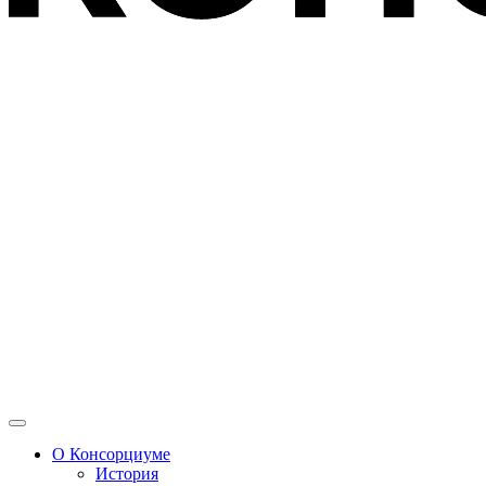
О Консорциуме
История