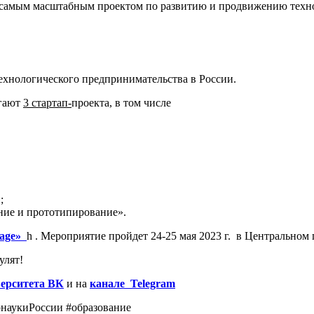
ся самым масштабным проектом по развитию и продвижению техно
хнологического предпринимательства в России.
игают
3 стартап-
проекта, в том числе
;
ние и прототипирование».
llage»
h . Мероприятие пройдет 24-25 мая 2023 г. в Центральном 
улят!
верситета ВК
и на
канале Telegram
рнаукиРоссии #образование